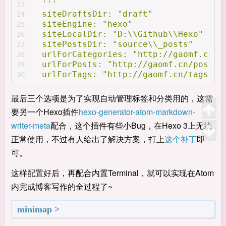
'''
23
  siteDraftsDir:
"draft"
24
  siteEngine:
"hexo"
25
  siteLocalDir:
"D:\\Github\\Hexo"
26
  sitePostsDir:
"source\\_posts"
27
  urlForCategories:
"http://gaomf.cn/c
28
  urlForPosts:
"http://gaomf.cn/posts.
29
  urlForTags:
"http://gaomf.cn/tags.js
30
最后三个选项是为了实现自动管理标签和分类用的，这需
要另一个Hexo插件
hexo-generator-atom-markdown-
writer-meta
配合，这个插件有些小Bug，在Hexo 3上无法
正常使用，不过有人给出了解决方案，打上
这个补丁
即
可。
这样配置好后，再配合内置Terminal，就可以实现在Atom
内完成博客写作的全过程了~
minimap