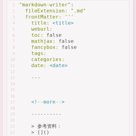
"markdown-writer"
:
1
  fileExtension:
".md"
2
  frontMatter:
'''
3
    title:
<title>
4
    weburl:
5
    toc:
 false
6
    mathjax:
 false
7
    fancybox:
 false
8
    tags:
9
    categories:
10
    date:
<date>
11
12
    ---
13
14
15
16
<!--more-->
17
18
    ----------
19
20
    > 参考资料：
21
    > []()
22