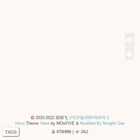
2015-2022 高明飞
沪ICP备20007830号-2
Hexo
Theme
Yelee
by MOxFIVE &
Modified By Mingfei Gao
TAGS
478486
|
262